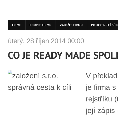
HOME
KOUPIT FIRMU
ZALOŽIT FIRMU
POSKYTNUTÍ SÍD
úterý, 28 říjen 2014 00:00
CO JE READY MADE SPO
V překlad
je firma
rejstříku 
její zápis