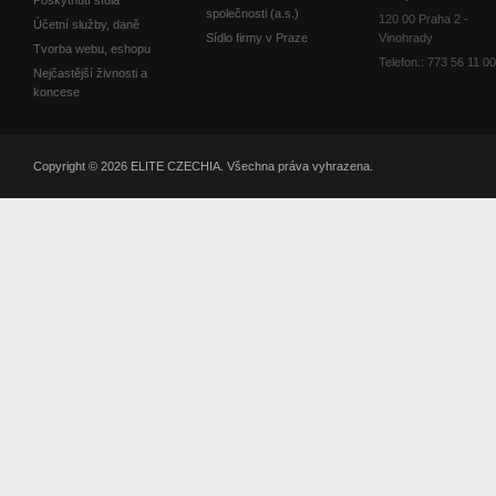
Poskytnutí sídla
společnosti (a.s.)
120 00 Praha 2 -
Účetní služby, daně
Sídlo firmy v Praze
Vinohrady
Tvorba webu, eshopu
Telefon.: 773 56 11 0
Nejčastější živnosti a
koncese
Copyright © 2026 ELITE CZECHIA. Všechna práva vyhrazena.