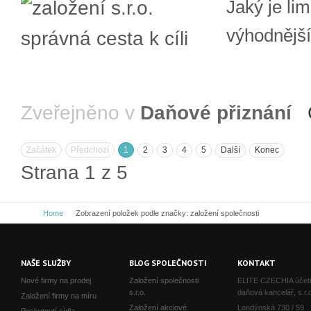
Jaký je li
výhodnějš
Zveřejněno v
Daňové přiznání
Začátek
Předchozí
1
2
3
4
5
Další
Konec
Strana 1 z 5
Home
Zobrazení položek podle značky: založení společnosti
NAŠE SLUŽBY
BLOG SPOLEČNOSTI
KONTAKT
Nové firmy na prodej
Založení společnosti
ELITE CZECHIA účetn
s.r.o.
daňová kancelář, s.r.
Založení firmy na míru
Založení akciové
Londýnská 730 / 59